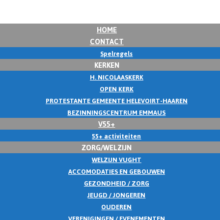
HOME
CONTACT
Spelregels
KERKEN
H. NICOLAASKERK
OPEN KERK
PROTESTANTE GEMEENTE HELEVOIRT-HAAREN
BEZINNINGSCENTRUM EMMAUS
V55+
55+ activiteiten
ZORG/WELZIJN
WELZIJN VUGHT
ACCOMODATIES EN GEBOUWEN
GEZONDHEID / ZORG
JEUGD / JONGEREN
OUDEREN
VERENIGINGEN / EVENEMENTEN