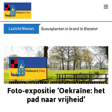
Laatste Nieuws
Buxusplanten in brand in Biezenmortel, v
Foto-expositie ‘Oekraïne: het
pad naar vrijheid’