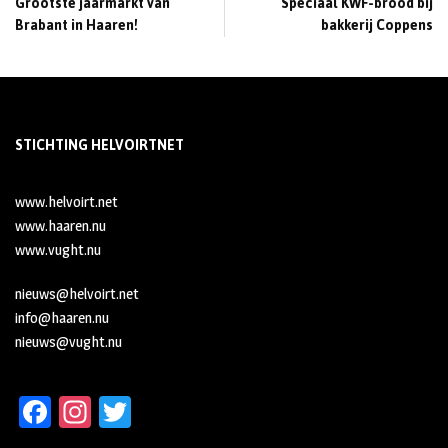
Grootste jaarmarkt van
Speciaal KWF-brood bij
Brabant in Haaren!
bakkerij Coppens
STICHTING HELVOIRTNET
www.helvoirt.net
www.haaren.nu
www.vught.nu
nieuws@helvoirt.net
info@haaren.nu
nieuws@vught.nu
Fa
In
T
ce
st
wi