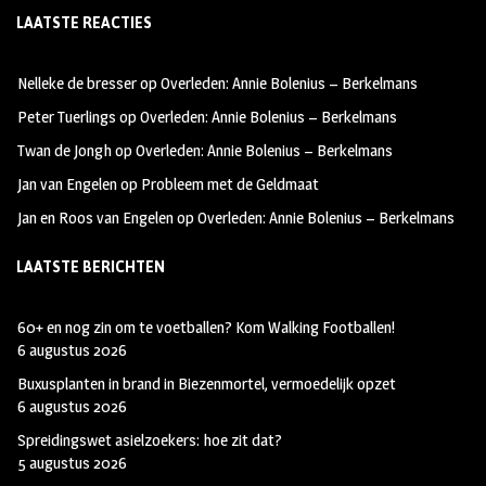
LAATSTE REACTIES
b
ag
tt
oo
ra
er
Nelleke de bresser
op
Overleden: Annie Bolenius – Berkelmans
k
m
Peter Tuerlings
op
Overleden: Annie Bolenius – Berkelmans
Twan de Jongh
op
Overleden: Annie Bolenius – Berkelmans
Jan van Engelen
op
Probleem met de Geldmaat
Jan en Roos van Engelen
op
Overleden: Annie Bolenius – Berkelmans
LAATSTE BERICHTEN
60+ en nog zin om te voetballen? Kom Walking Footballen!
6 augustus 2026
Buxusplanten in brand in Biezenmortel, vermoedelijk opzet
6 augustus 2026
Spreidingswet asielzoekers: hoe zit dat?
5 augustus 2026