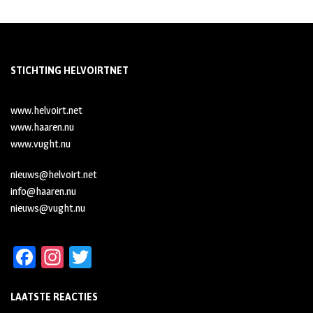
STICHTING HELVOIRTNET
www.helvoirt.net
www.haaren.nu
www.vught.nu
nieuws@helvoirt.net
info@haaren.nu
nieuws@vught.nu
Fa
In
T
ce
st
wi
LAATSTE REACTIES
b
ag
tt