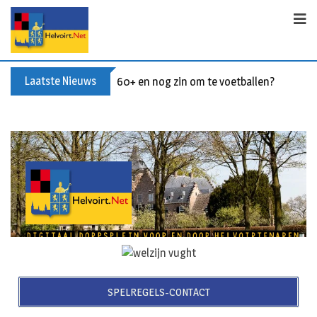
Laatste Nieuws
Buxusplanten in brand in Biezenmortel, v
SPELREGELS-CONTACT