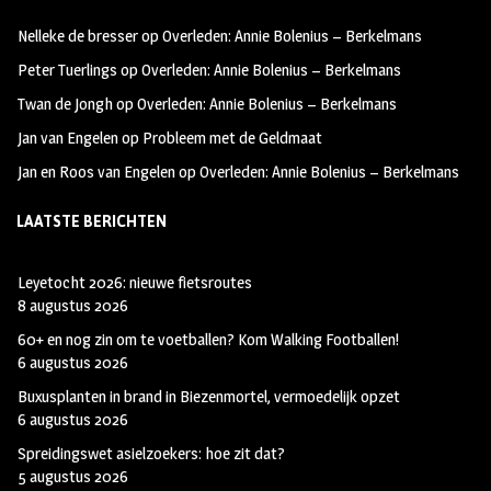
oo
ra
er
Nelleke de bresser
op
Overleden: Annie Bolenius – Berkelmans
k
m
Peter Tuerlings
op
Overleden: Annie Bolenius – Berkelmans
Twan de Jongh
op
Overleden: Annie Bolenius – Berkelmans
Jan van Engelen
op
Probleem met de Geldmaat
Jan en Roos van Engelen
op
Overleden: Annie Bolenius – Berkelmans
LAATSTE BERICHTEN
Leyetocht 2026: nieuwe fietsroutes
8 augustus 2026
60+ en nog zin om te voetballen? Kom Walking Footballen!
6 augustus 2026
Buxusplanten in brand in Biezenmortel, vermoedelijk opzet
6 augustus 2026
Spreidingswet asielzoekers: hoe zit dat?
5 augustus 2026