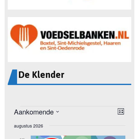
De Klender