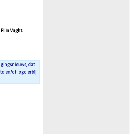
n
 PI in Vught.
igingsnieuws, dat
oto en/of logo erbij