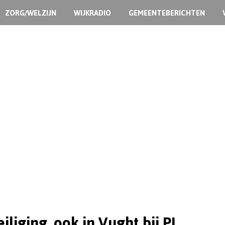
ZORG/WELZIJN
WIJKRADIO
GEMEENTEBERICHTEN
iliging, ook in Vught bij PI