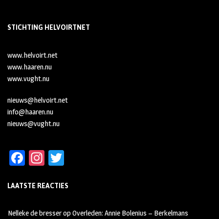
STICHTING HELVOIRTNET
www.helvoirt.net
www.haaren.nu
www.vught.nu
nieuws@helvoirt.net
info@haaren.nu
nieuws@vught.nu
Fa
In
T
ce
st
wi
LAATSTE REACTIES
b
ag
tt
oo
ra
er
Nelleke de bresser
op
Overleden: Annie Bolenius – Berkelmans