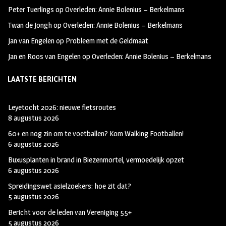
k
m
Peter Tuerlings
op
Overleden: Annie Bolenius – Berkelmans
Twan de Jongh
op
Overleden: Annie Bolenius – Berkelmans
Jan van Engelen
op
Probleem met de Geldmaat
Jan en Roos van Engelen
op
Overleden: Annie Bolenius – Berkelmans
LAATSTE BERICHTEN
Leyetocht 2026: nieuwe fietsroutes
8 augustus 2026
60+ en nog zin om te voetballen? Kom Walking Footballen!
6 augustus 2026
Buxusplanten in brand in Biezenmortel, vermoedelijk opzet
6 augustus 2026
Spreidingswet asielzoekers: hoe zit dat?
5 augustus 2026
Bericht voor de leden van Vereniging 55+
5 augustus 2026