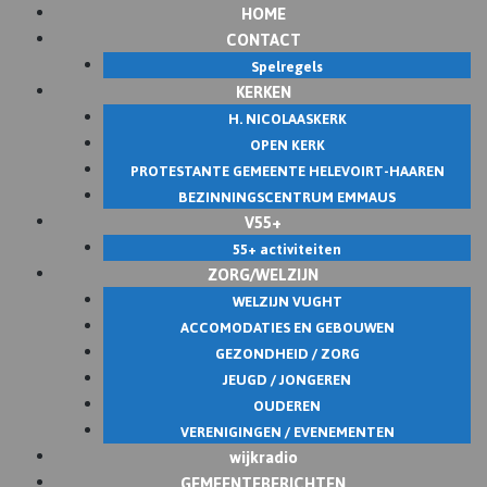
HOME
Skip
CONTACT
to
Spelregels
content
KERKEN
H. NICOLAASKERK
OPEN KERK
PROTESTANTE GEMEENTE HELEVOIRT-HAAREN
BEZINNINGSCENTRUM EMMAUS
V55+
55+ activiteiten
ZORG/WELZIJN
WELZIJN VUGHT
ACCOMODATIES EN GEBOUWEN
GEZONDHEID / ZORG
JEUGD / JONGEREN
OUDEREN
VERENIGINGEN / EVENEMENTEN
wijkradio
GEMEENTEBERICHTEN