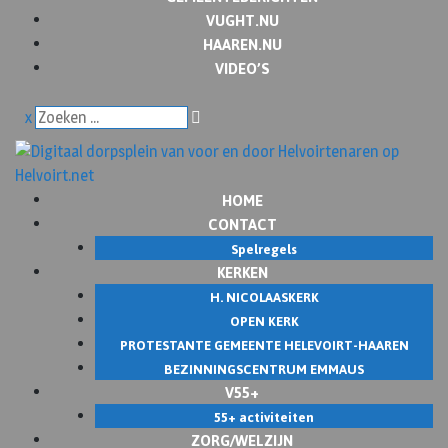
VUGHT.NU
HAAREN.NU
VIDEO’S
x
HOME
CONTACT
Spelregels
KERKEN
H. NICOLAASKERK
OPEN KERK
PROTESTANTE GEMEENTE HELEVOIRT-HAAREN
BEZINNINGSCENTRUM EMMAUS
V55+
55+ activiteiten
ZORG/WELZIJN