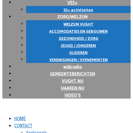
V55+
55+ activiteiten
ZORG/WELZIJN
WELZIJN VUGHT
ACCOMODATIES EN GEBOUWEN
GEZONDHEID / ZORG
JEUGD / JONGEREN
OUDEREN
VERENIGINGEN / EVENEMENTEN
wijkradio
GEMEENTEBERICHTEN
VUGHT.NU
HAAREN.NU
VIDEO’S
HOME
CONTACT
Spelregels