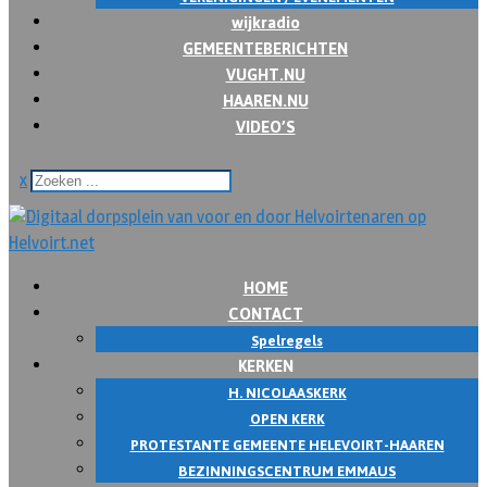
wijkradio
GEMEENTEBERICHTEN
VUGHT.NU
HAAREN.NU
VIDEO’S
x
HOME
CONTACT
Spelregels
KERKEN
H. NICOLAASKERK
OPEN KERK
PROTESTANTE GEMEENTE HELEVOIRT-HAAREN
BEZINNINGSCENTRUM EMMAUS