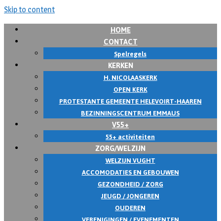
Skip to content
HOME
CONTACT
Spelregels
KERKEN
H. NICOLAASKERK
OPEN KERK
PROTESTANTE GEMEENTE HELEVOIRT-HAAREN
BEZINNINGSCENTRUM EMMAUS
V55+
55+ activiteiten
ZORG/WELZIJN
WELZIJN VUGHT
ACCOMODATIES EN GEBOUWEN
GEZONDHEID / ZORG
JEUGD / JONGEREN
OUDEREN
VERENIGINGEN / EVENEMENTEN