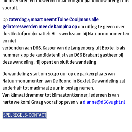
biodiversiteit en toewerken naar kringlooplandbouw brengt ons
vooruit.
Op
zaterdag 4 maart neemt Toine Cooijmans alle
geïnteresseerden mee de Kampina op
om uitleg te geven over
de stikstofproblematiek. Hij is werkzaam bij Natuurmonumenten
en niet
verbonden aan D66. Kasper van de Langenberg uit Boxtel is als
nummer 3 op de kandidatenlijst van D66 Brabant gastheer bij
deze wandeling. Hij opent en sluit de wandeling.
De wandeling start om 10.30 uur op de parkeerplaats van
Natuurmonumenten aan De Roond in Boxtel. De wandeling zal
anderhalf tot maximaal 2 uur in beslag nemen.
Van klimaatdrammer tot klimaatontkenner, iedereen is van
harte welkom! Graag vooraf opgeven via
dianne@d66vught.nl
SPELREGELS-CONTACT