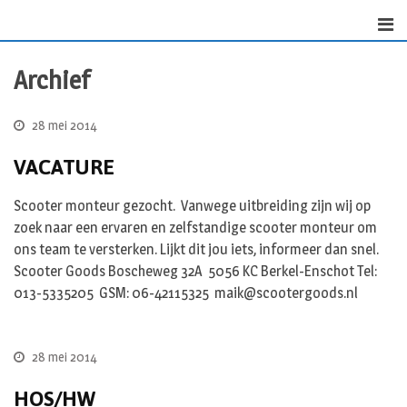
S
k
i
Archief
p
t
o
28 mei 2014
c
VACATURE
o
n
Scooter monteur gezocht. Vanwege uitbreiding zijn wij op
t
zoek naar een ervaren en zelfstandige scooter monteur om
e
ons team te versterken. Lijkt dit jou iets, informeer dan snel.
n
Scooter Goods Boscheweg 32A 5056 KC Berkel-Enschot Tel:
t
013-5335205 GSM: 06-42115325 maik@scootergoods.nl
28 mei 2014
HOS/HW