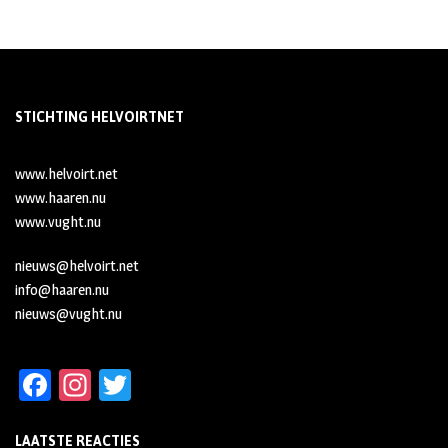
STICHTING HELVOIRTNET
www.helvoirt.net
www.haaren.nu
www.vught.nu
nieuws@helvoirt.net
info@haaren.nu
nieuws@vught.nu
Fa
In
T
ce
st
wi
LAATSTE REACTIES