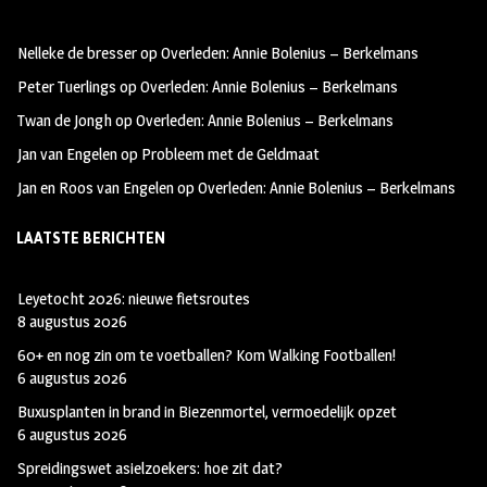
b
ag
tt
oo
ra
er
Nelleke de bresser
op
Overleden: Annie Bolenius – Berkelmans
k
m
Peter Tuerlings
op
Overleden: Annie Bolenius – Berkelmans
Twan de Jongh
op
Overleden: Annie Bolenius – Berkelmans
Jan van Engelen
op
Probleem met de Geldmaat
Jan en Roos van Engelen
op
Overleden: Annie Bolenius – Berkelmans
LAATSTE BERICHTEN
Leyetocht 2026: nieuwe fietsroutes
8 augustus 2026
60+ en nog zin om te voetballen? Kom Walking Footballen!
6 augustus 2026
Buxusplanten in brand in Biezenmortel, vermoedelijk opzet
6 augustus 2026
Spreidingswet asielzoekers: hoe zit dat?