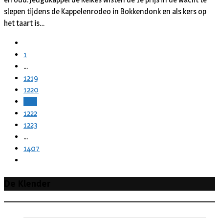
slepen tijdens de Kappelenrodeo in Bokkendonk en als kers op
het taart is…
1
...
1219
1220
1221
1222
1223
...
1407
De Klender