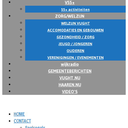
V55+
55+ activiteiten
ZORG/WELZIJN
WELZIJN VUGHT
ACCOMODATIES EN GEBOUWEN
GEZONDHEID / ZORG
JEUGD / JONGEREN
OUDEREN
VERENIGINGEN / EVENEMENTEN
wijkradio
GEMEENTEBERICHTEN
VUGHT.NU
HAAREN.NU
VIDEO’S
HOME
CONTACT
Spelregels