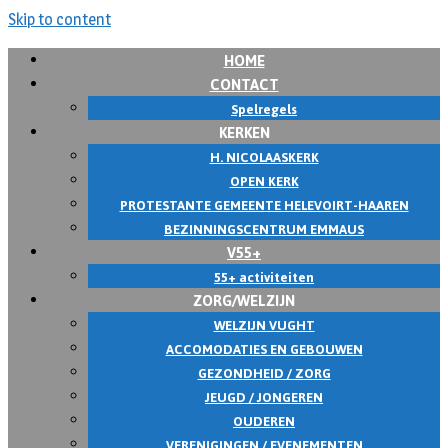
Skip to content
HOME
CONTACT
Spelregels
KERKEN
H. NICOLAASKERK
OPEN KERK
PROTESTANTE GEMEENTE HELEVOIRT-HAAREN
BEZINNINGSCENTRUM EMMAUS
V55+
55+ activiteiten
ZORG/WELZIJN
WELZIJN VUGHT
ACCOMODATIES EN GEBOUWEN
GEZONDHEID / ZORG
JEUGD / JONGEREN
OUDEREN
VERENIGINGEN / EVENEMENTEN