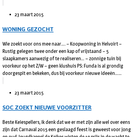
23 maart 2015
WONING GEZOCHT
Wie zoekt voor ons mee naar…. – Koopwoning in Helvoirt –
Rustig gelegen twee onder een kap of vrijstaand – 5
slaapkamers aanwezig of te realiseren… – zonnige tuin bij
voorkeur op het Z/W – geen klushuis PS: Funda is al grondig
doorgespit en bekeken, dus bij voorkeur nieuwe ideeën……
23 maart 2015
SOC ZOEKT NIEUWE VOORZITTER
Beste Keiespellers, ik denk dat we er met zijn alle wel over eens
zijn dat Carnaval 2015 een geslaagd feest is geweest voor jong
en oud. Jeugdkappel de Keikes wisten de 1e prijs in de wacht te