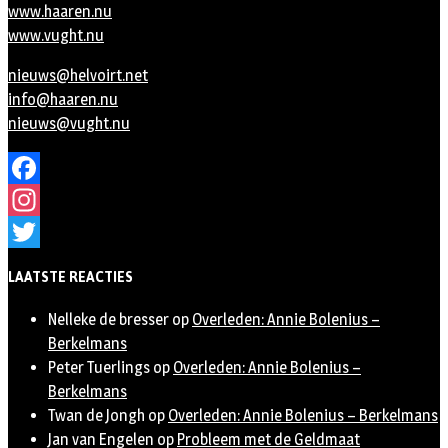
www.haaren.nu
www.vught.nu
nieuws@helvoirt.net
info@haaren.nu
nieuws@vught.nu
Facebook
Instagram
Twitter
LAATSTE REACTIES
Nelleke de bresser
op
Overleden: Annie Bolenius –
Berkelmans
Peter Tuerlings
op
Overleden: Annie Bolenius –
Berkelmans
Twan de Jongh
op
Overleden: Annie Bolenius – Berkelmans
Jan van Engelen
op
Probleem met de Geldmaat