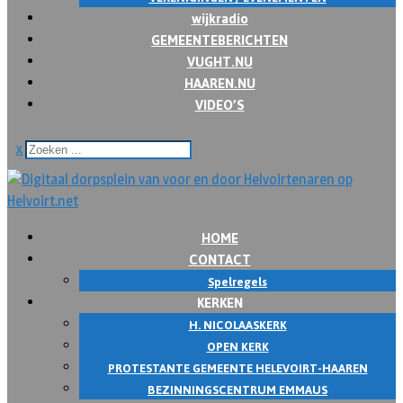
wijkradio
GEMEENTEBERICHTEN
VUGHT.NU
HAAREN.NU
VIDEO’S
x
HOME
CONTACT
Spelregels
KERKEN
H. NICOLAASKERK
OPEN KERK
PROTESTANTE GEMEENTE HELEVOIRT-HAAREN
BEZINNINGSCENTRUM EMMAUS