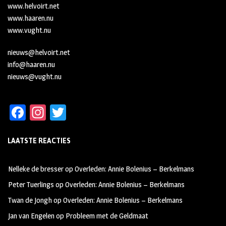
www.helvoirt.net
www.haaren.nu
www.vught.nu
nieuws@helvoirt.net
info@haaren.nu
nieuws@vught.nu
Fa
In
T
ce
st
wi
LAATSTE REACTIES
b
ag
tt
oo
ra
er
Nelleke de bresser
op
Overleden: Annie Bolenius – Berkelmans
k
m
Peter Tuerlings
op
Overleden: Annie Bolenius – Berkelmans
Twan de Jongh
op
Overleden: Annie Bolenius – Berkelmans
Jan van Engelen
op
Probleem met de Geldmaat