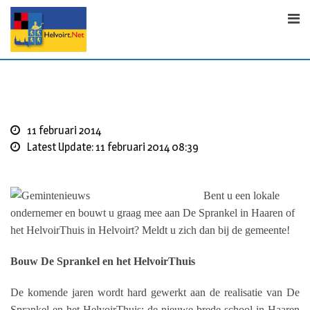
Skip
to
content
11 februari 2014
Latest Update: 11 februari 2014 08:39
Bent u een lokale
ondernemer en bouwt u graag mee aan De Sprankel in Haaren of
het HelvoirThuis in Helvoirt? Meldt u zich dan bij de gemeente!
Bouw De Sprankel en het HelvoirThuis
De komende jaren wordt hard gewerkt aan de realisatie van De
Sprankel en het HelvoirThuis: de nieuwe brede school in Haaren