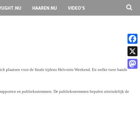
VUGHT.NU
HAAREN.NU
VIDEO’S
F
a
X
c
zich plaatsen voor de finale tijdens Helvoirts Weekend. En welke twee bands
M
e
a
b
yrapporten en publieksstemmen. De publieksstemmen bepalen uiteindelijk de
s
o
t
o
o
k
d
o