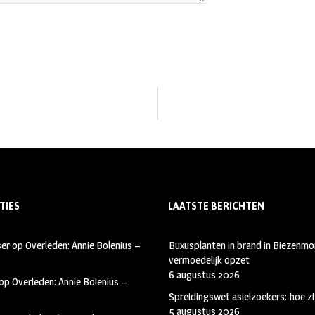
TIES
LAATSTE BERICHTEN
ser
op
Overleden: Annie Bolenius –
Buxusplanten in brand in Biezenmor
vermoedelijk opzet
6 augustus 2026
op
Overleden: Annie Bolenius –
Spreidingswet asielzoekers: hoe zi
5 augustus 2026