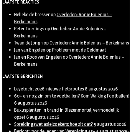
LAATSTE REACTIES
Nelleke de bresser
op
Overleden: Annie Bolenius –
Berkelmans
Peter Tuerlings
op
Overleden: Annie Bolenius –
Berkelmans
Twan de Jongh
op
Overleden: Annie Bolenius – Berkelmans
Jan van Engelen
op
Probleem met de Geldmaat
Jan en Roos van Engelen
op
Overleden: Annie Bolenius –
Berkelmans
LAATSTE BERICHTEN
Leyetocht 2026: nieuwe fietsroutes
8 augustus 2026
60+ en nog zin om te voetballen? Kom Walking Footballen!
6 augustus 2026
Buxusplanten in brand in Biezenmortel, vermoedelijk
opzet
6 augustus 2026
Spreidingswet asielzoekers: hoe zit dat?
5 augustus 2026
Bericht voor de leden van Vereniging 55+
5 augustus 2026