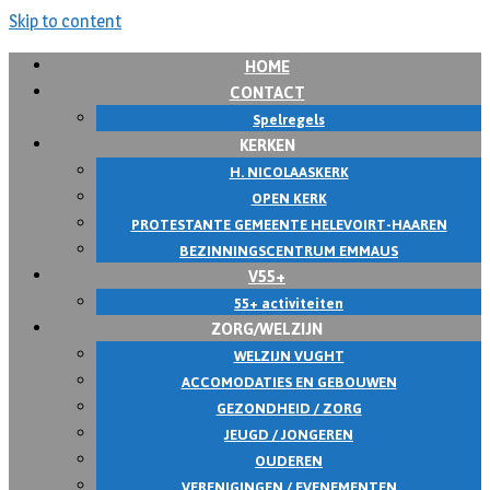
Skip to content
HOME
CONTACT
Spelregels
KERKEN
H. NICOLAASKERK
OPEN KERK
PROTESTANTE GEMEENTE HELEVOIRT-HAAREN
BEZINNINGSCENTRUM EMMAUS
V55+
55+ activiteiten
ZORG/WELZIJN
WELZIJN VUGHT
ACCOMODATIES EN GEBOUWEN
GEZONDHEID / ZORG
JEUGD / JONGEREN
OUDEREN
VERENIGINGEN / EVENEMENTEN