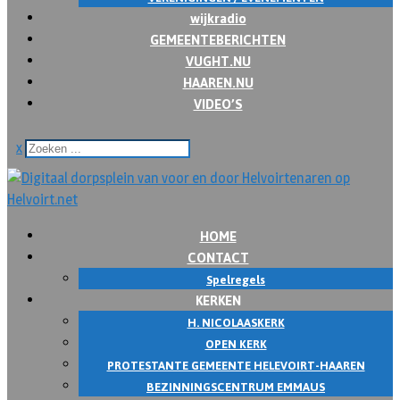
wijkradio
GEMEENTEBERICHTEN
VUGHT.NU
HAAREN.NU
VIDEO’S
x
HOME
CONTACT
Spelregels
KERKEN
H. NICOLAASKERK
OPEN KERK
PROTESTANTE GEMEENTE HELEVOIRT-HAAREN
BEZINNINGSCENTRUM EMMAUS