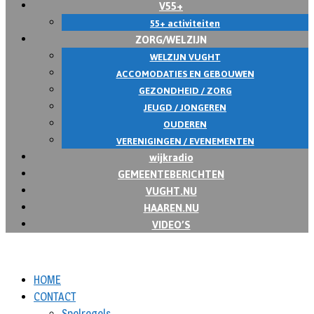
V55+
55+ activiteiten
ZORG/WELZIJN
WELZIJN VUGHT
ACCOMODATIES EN GEBOUWEN
GEZONDHEID / ZORG
JEUGD / JONGEREN
OUDEREN
VERENIGINGEN / EVENEMENTEN
wijkradio
GEMEENTEBERICHTEN
VUGHT.NU
HAAREN.NU
VIDEO’S
HOME
CONTACT
Spelregels