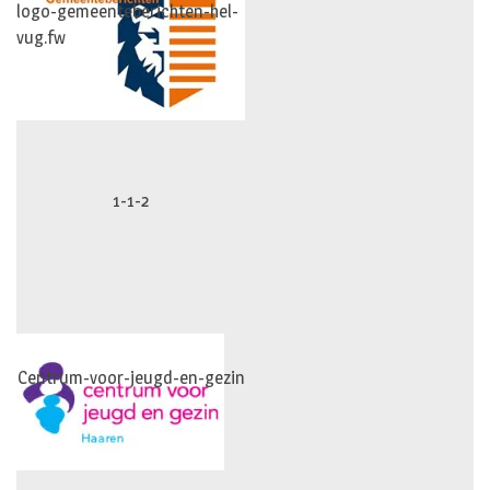
logo-gemeenteberichten-hel-
vug.fw
1-1-2
Centrum-voor-jeugd-en-gezin