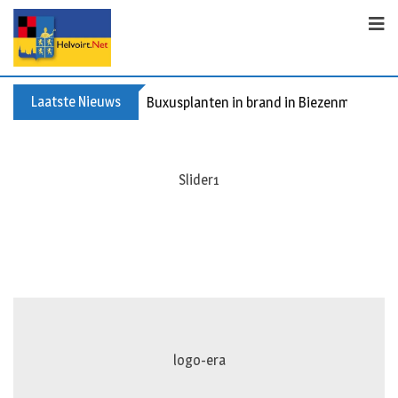
S
k
i
p
t
Laatste Nieuws
Buxusplanten in brand in Biezenmortel, v
o
c
o
slider2
n
t
e
n
t
logo-era