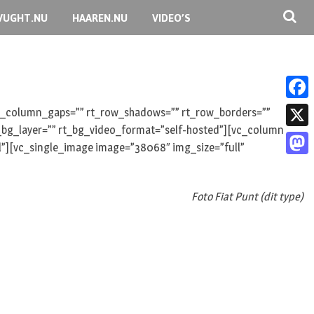
VUGHT.NU
HAAREN.NU
VIDEO’S
F
 rt_column_gaps=”” rt_row_shadows=”” rt_row_borders=””
rt_bg_layer=”” rt_bg_video_format=”self-hosted”][vc_column
a
X
ll”][vc_single_image image=”38068″ img_size=”full”
c
M
e
a
Foto Fiat Punt (dit type)
b
s
o
t
o
o
k
d
o