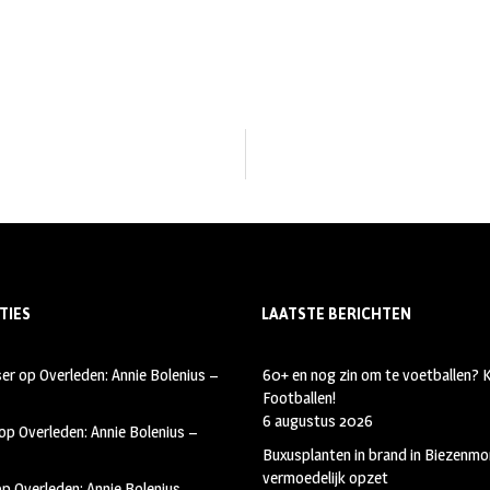
TIES
LAATSTE BERICHTEN
ser
op
Overleden: Annie Bolenius –
60+ en nog zin om te voetballen?
Footballen!
6 augustus 2026
op
Overleden: Annie Bolenius –
Buxusplanten in brand in Biezenmor
vermoedelijk opzet
op
Overleden: Annie Bolenius –