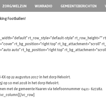
ZORG/WELZIJN
WIJKRADIO
GEMEENTEBERICHTEN
king Footballen!
width=”default” rt_row_style=”default-style” rt_row_height=””
e=”cover” rt_bg_position=”right top” rt_bg_attachment=”scroll” 
e=”auto auto” rt_bg_position=”right top” rt_bg_attachment=”scro
KX op 22 augustus 2017 in het dorp Helvoirt.
 op 10 mei 2018 in het dorp Helvoirt.
nemen met de gemeente Haaren via telefoonnummer 0411- 627282.
[/vc_column][/vc_row]