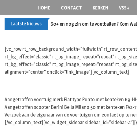
Skip
HOME
CONTACT
KERKEN
V55+
to
content
Laatste Nieuws
60+ en nog zin om te voetballen? Kom Wal
[vc_row rt_row_background_width=”fullwidth” rt_row_content_
rt_bg_effect=”classic” rt_bg_image_repeat=”repeat” rt_bg_siz
rt_bg_effect=”classic” rt_bg_image_repeat=”repeat” rt_bg_siz
alignment=”center” onclick=”link_image”][vc_column_text]
Aangetroffen voertuig merk Fiat type Punto met kenteken 69-HH-
Aangetroffen scooter Berini Bella Milano 50 met kenteken FV2-75J
Verzoek aan de eigenaar van de voertuigen om contact op te 
[/vc_column_text][vc_widget_sidebar sidebar_id=”sidebar-4″]