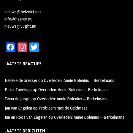
nieuws@helvoirt.net
info@haaren.nu
nieuws@vught.nu
Fa
In
T
ce
st
wi
LAATSTE REACTIES
b
ag
tt
oo
ra
er
Nelleke de bresser
op
Overleden: Annie Bolenius – Berkelmans
k
m
Peter Tuerlings
op
Overleden: Annie Bolenius – Berkelmans
Twan de Jongh
op
Overleden: Annie Bolenius – Berkelmans
Jan van Engelen
op
Probleem met de Geldmaat
Jan en Roos van Engelen
op
Overleden: Annie Bolenius – Berkelmans
LAATSTE BERICHTEN