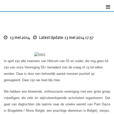
Skip
to
content
13 mei 2014
Latest Update: 13 mei 2014 17:57
In april zijn alle inwoners van Helvoirt van 55 en ouder, die nog geen lid
zijn van onze Vereniging 55+ benaderd met de vraag of zij lid willen
worden. Daar is door een behoorlijk aantal mensen positief op
gereageerd. Daar zijn we heel blij mee.
We hebben een bloeiende, enthousiaste vereniging met een grote groep
vrijwilligers die vele en wijd-uiteenlopende activiteiten organiseren. Dat
gaat van dagtochten (de laatste naar de unieke wereld van Pairi Daiza
in Brugelette / Mons België, een prachtige dierentuin in België), reisjes,