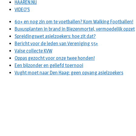
HAAREN.NU
VIDEO’S
60+ en nog zin om te voetballen? Kom Walking Footballen!
Buxusplanten in brand in Biezenmortel, vermoedelijk opzet
Spreidingswet asielzoekers: hoe zit dat?
Bericht voor de leden van Vereniging 55+
Valse collecte KVW
Oppas gezocht voor onze twee honden!
Een bijzonder en geliefd toernooi
Vught moet naar Den Haag: geen opvang asielzoekers