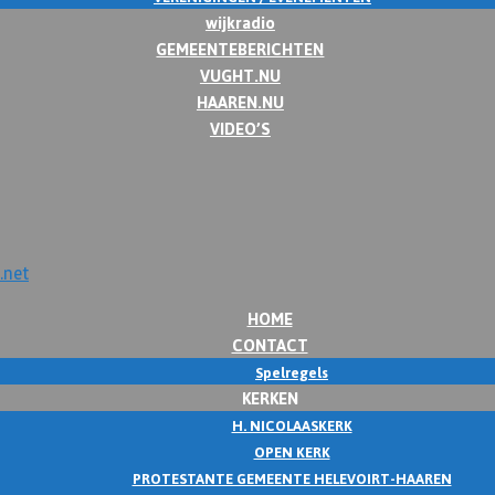
wijkradio
GEMEENTEBERICHTEN
VUGHT.NU
HAAREN.NU
VIDEO’S
HOME
CONTACT
Spelregels
KERKEN
H. NICOLAASKERK
OPEN KERK
PROTESTANTE GEMEENTE HELEVOIRT-HAAREN