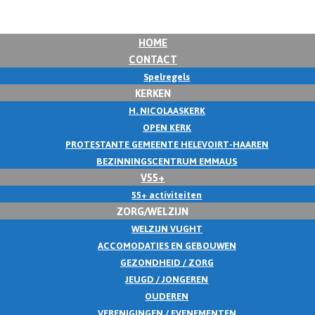
HOME
CONTACT
Spelregels
KERKEN
H. NICOLAASKERK
OPEN KERK
PROTESTANTE GEMEENTE HELEVOIRT-HAAREN
BEZINNINGSCENTRUM EMMAUS
V55+
55+ activiteiten
ZORG/WELZIJN
WELZIJN VUGHT
ACCOMODATIES EN GEBOUWEN
GEZONDHEID / ZORG
JEUGD / JONGEREN
OUDEREN
VERENIGINGEN / EVENEMENTEN